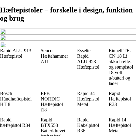
Hæftepistoler – forskelle i design, funktion
og brug
Rapid ALU 913
Senco
Esselte
Einhell TE-
Hæftepistol
Hæftehammer
Rapid
CN 18 Li
A11
ALU 953
akku hæfte-
Hæftepistol
og sømpistol
18 volt
u/batteri og
lader
Bosch
EFB
Rapid 34
Rapid
Håndhæftepistol
NORDIC
Hæftepistol
Hæftepistol
HT 8
Hæftepistol
Metal
R33
t18
Rapid
Rapid
Rapid
Rapid 14
hæftepistol R34
BTX553
Kabelpistol
Hæftepistol
Batteridrevet
R36
Metal