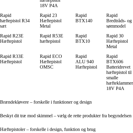
hæftepistol
18V P4A
Rapid
Rapid 23
Rapid
Rapid
hæftepistol R34
Hæftepistol
BTX140
Bredtråds- og
sæt
Metal
sømmodel
Rapid R23E
Rapid R53E
Rapid
Rapid 30
Hæftepistol
hæftepistol
BTX10
Hæftepistol
Metal
Rapid R33E
Rapid ECO
Rapid
Rapid
Hæftepistol
Hæftepistol
ALU 940
BTX606
OMSC
Hæftepistol
Batteridrevet
hæftepistol til
smalle
hæfteklammer
18V P4A
Brændekløvere – forskelle i funktioner og design
Beskyt dit træ mod skimmel – vælg de rette produkter fra begyndelsen
Hæftepistoler – forskelle i design, funktion og brug